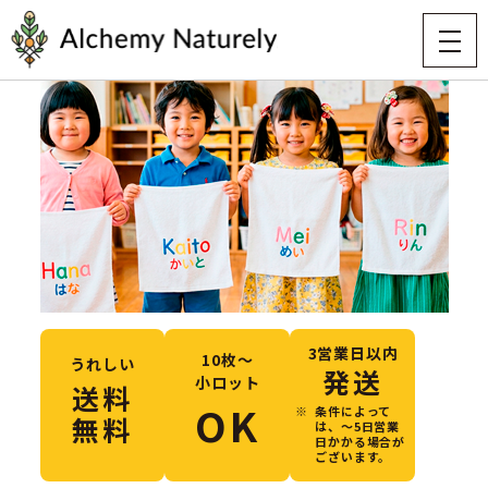
3営業日以内
10枚〜
うれしい
発送
小ロット
送料
OK
条件によって
無料
は、〜5日営業
日かかる場合が
ございます。