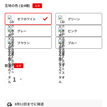
生地の色 (全
6
種)
必須
オフホワイト
グリーン
グレー
ピンク
ブラウン
ブルー
数量
必須
-
+
8月12日までに発送