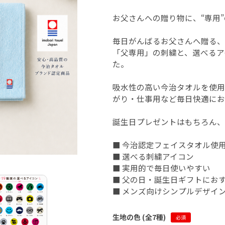
お父さんへの贈り物に、“専用
毎日がんばるお父さんへ贈る、
「父専用」の刺繍と、選べるア
た。
吸水性の高い今治タオルを使用
がり・仕事用など毎日快適にお
誕生日プレゼントはもちろん、
■ 今治認定フェイスタオル使
■ 選べる刺繍アイコン
■ 実用的で毎日使いやすい
■ 父の日・誕生日ギフトにお
■ メンズ向けシンプルデザイ
生地の色 (全
7
種)
必須