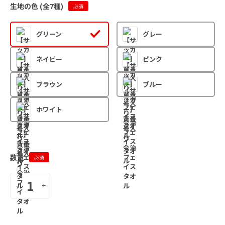
生地の色 (全
7
種)
必須
グリーン
グレー
ネイビー
ピンク
ブラウン
ブルー
ホワイト
数量
必須
-
+