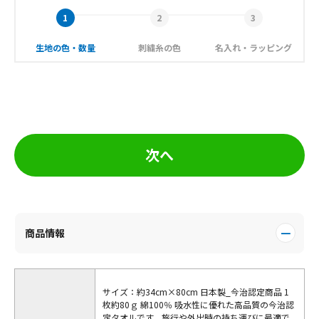
生地の色・数量
刺繍糸の色
名入れ・ラッピング
次へ
商品情報
サイズ：約34cm×80cm 日本製_今治認定商品 1
枚約80ｇ 綿100％ 吸水性に優れた高品質の今治認
定タオルです。旅行や外出時の持ち運びに最適で