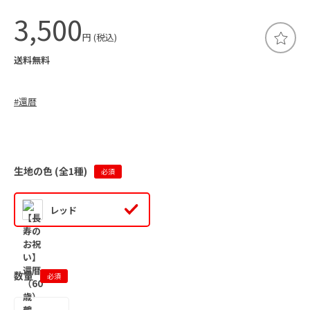
3,500
円 (税込)
送料無料
#
還暦
生地の色 (全
1
種)
必須
レッド
数量
必須