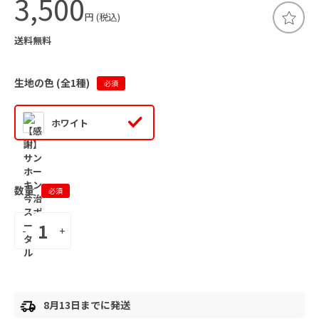
3,500
円 (税込)
送料無料
生地の色 (全
1
種)
必須
ホワイト
数量
必須
-
+
8月13日までに発送