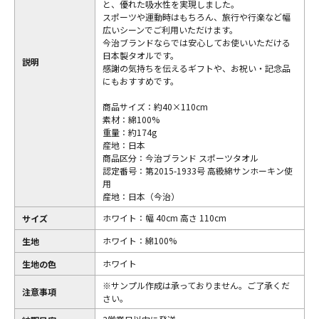
と、優れた吸水性を実現しました。
スポーツや運動時はもちろん、旅行や行楽など幅
広いシーンでご利用いただけます。
今治ブランドならでは安心してお使いいただける
日本製タオルです。
説明
感謝の気持ちを伝えるギフトや、お祝い・記念品
にもおすすめです。
商品サイズ：約40×110cm
素材：綿100%
重量：約174g
産地：日本
商品区分：今治ブランド スポーツタオル
認定番号：第2015-1933号 高級綿サンホーキン使
用
産地：日本（今治）
ホワイト：幅 40cm 高さ 110cm
サイズ
ホワイト：綿100%
生地
ホワイト
生地の色
※サンプル作成は承っておりません。ご了承くだ
注意事項
さい。