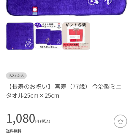
名入れ対応
【長寿のお祝い】 喜寿（77歳） 今治製ミニ
タオル25cm×25cm
1,080
円 (税込)
送料無料