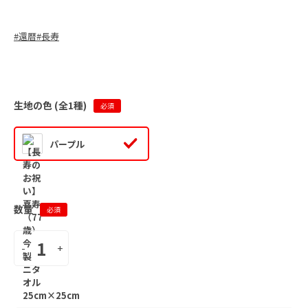
#
還暦
#
長寿
生地の色 (全
1
種)
必須
パープル
数量
必須
-
+