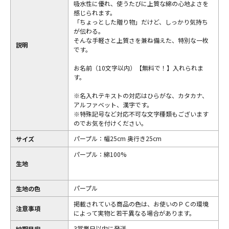
吸水性に優れ、使うたびに上質な綿の心地よさを
感じられます。
「ちょっとした贈り物」だけど、しっかり気持ち
が伝わる。
そんな手軽さと上質さを兼ね備えた、特別な一枚
説明
です。
お名前（10文字以内）【無料で！】入れられま
す。
※名入れテキストの対応はひらがな、カタカナ、
アルファベット、漢字です。
※特殊記号など対応不可な文字種類もございます
のでお気を付けください。
パープル：幅25cm 奥行き25cm
サイズ
パープル：綿100%
生地
パープル
生地の色
掲載されている商品の色は、お使いのＰＣの環境
注意事項
によって実物と若干異なる場合があります。
3営業日以内に発送
納期目安